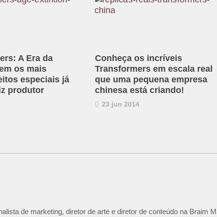
ers: A Era da
Conheça os incríveis
tem os mais
Transformers em escala real
feitos especiais já
que uma pequena empresa
iz produtor
chinesa está criando!
23 jun 2014
lista de marketing, diretor de arte e diretor de conteúdo na Braim M