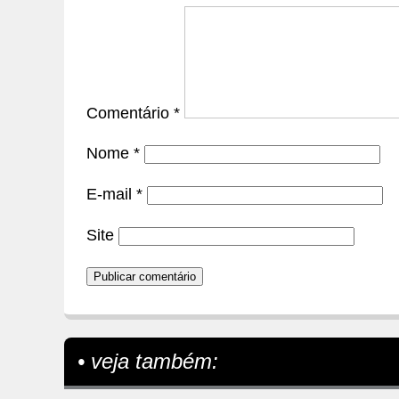
Comentário
*
Nome
*
E-mail
*
Site
• veja também: