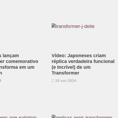
s lançam
Vídeo: Japoneses criam
er comemorativo
réplica verdadeira funcional
ansforma em um
(e Incrível) de um
n
Transformer
4
24 out 2014