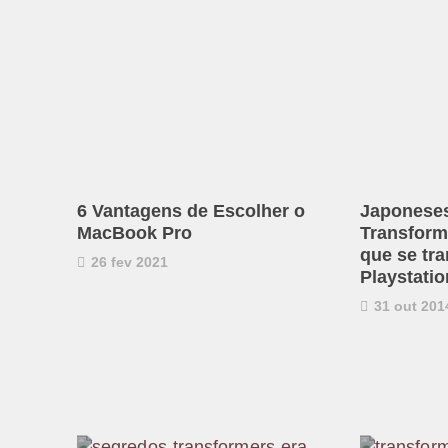
6 Vantagens de Escolher o
Japonese
MacBook Pro
Transform
que se tr
26 fev 2021
Playstatio
31 out 201