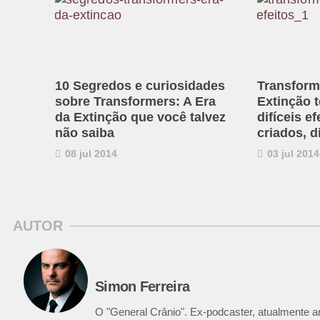
10 Segredos e curiosidades
Transform
sobre Transformers: A Era
Extinção 
da Extinção que você talvez
difíceis e
não saiba
criados, d
08 jul 2014
03 jul 2014
AUTOR
Simon Ferreira
O "General Crânio". Ex-podcaster, atualmente ana