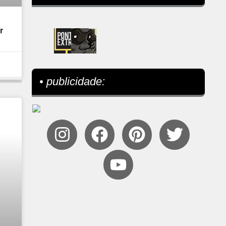
r
• publicidade: