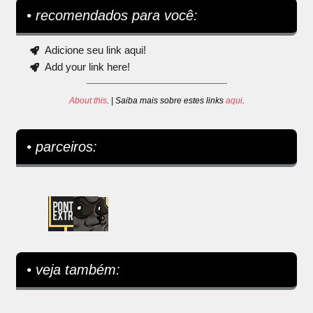
• recomendados para você:
Adicione seu link aqui!
Add your link here!
About this
. | Saiba mais sobre estes links
aqui
.
• parceiros:
• veja também: