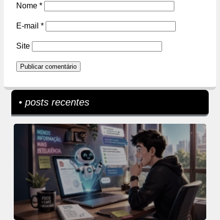
Nome
*
E-mail
*
Site
• posts recentes