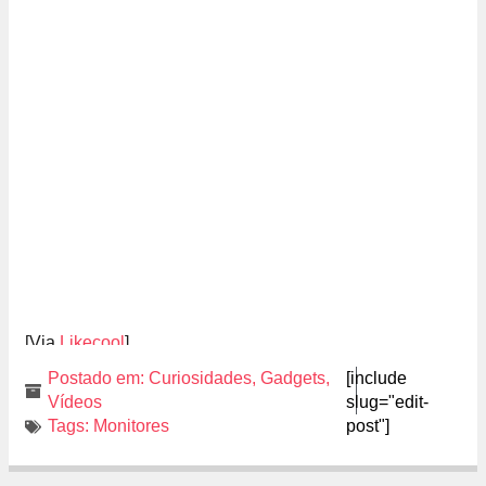
[Via
Likecool
]
Postado em:
Curiosidades
,
Gadgets
,
[include
Vídeos
slug="edit-
Tags:
Monitores
post"]