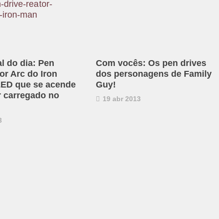
al do dia: Pen
Com vocês: Os pen drives
or Arc do Iron
dos personagens de Family
ED que se acende
Guy!
r carregado no
19 abr 2013
3