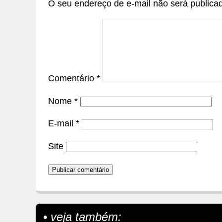
O seu endereço de e-mail não será publica
Comentário
*
Nome
*
E-mail
*
Site
• veja também: