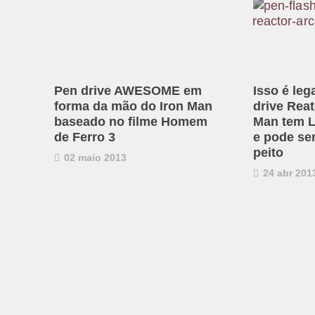
Pen drive AWESOME em
Isso é leg
forma da mão do Iron Man
drive Reat
baseado no filme Homem
Man tem L
de Ferro 3
e pode se
peito
02 maio 2013
24 abr 201