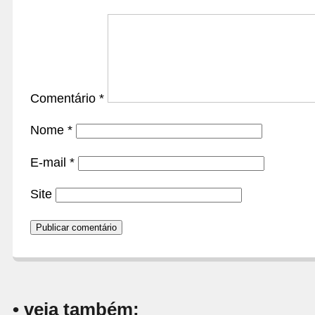
Comentário
*
Nome
*
E-mail
*
Site
• veja também: