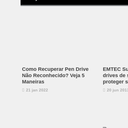
Como Recuperar Pen Drive
EMTEC Su
Não Reconhecido? Veja 5
drives de 
Maneiras
proteger 
21 jan 2022
20 jun 201