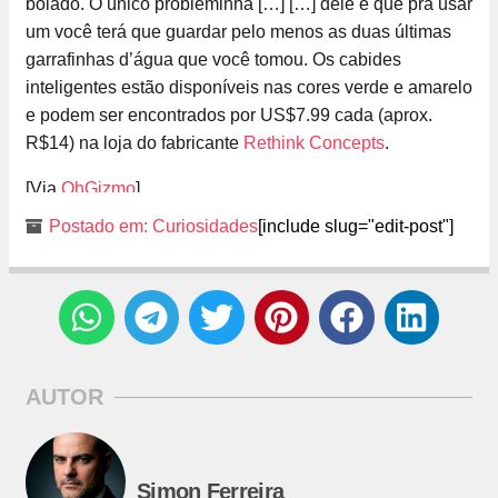
bolado. O único probleminha […]
[…] dele é que pra usar
um você terá que guardar pelo menos as duas últimas
garrafinhas d’água que você tomou. Os cabides
inteligentes estão disponíveis nas cores verde e amarelo
e podem ser encontrados por US$7.99 cada (aprox.
R$14) na loja do fabricante
Rethink Concepts
.
[Via
OhGizmo
]
Postado em:
Curiosidades
[include slug="edit-post"]
AUTOR
Simon Ferreira