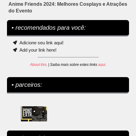
Anime Friends 2024: Melhores Cosplays e Atrações
do Evento
• recomendados para você:
Adicione seu link aqui!
Add your link here!
About this
. | Saiba mais sobre estes links
aqui
.
• parceiros: