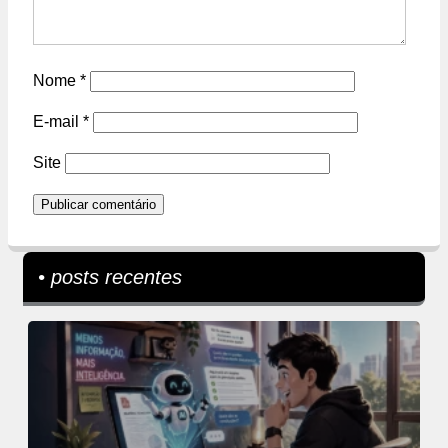
Nome
*
E-mail
*
Site
• posts recentes