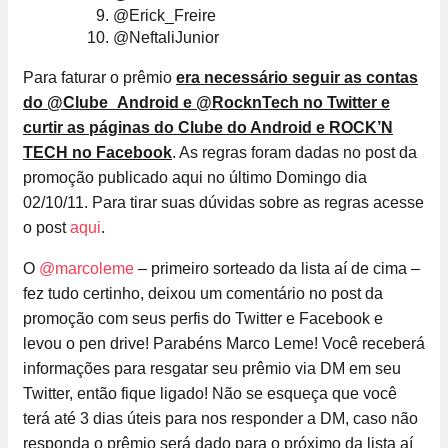
@Erick_Freire
@NeftaliJunior
Para faturar o prêmio
era necessário seguir as contas
do @Clube_Android e @RocknTech no Twitter e
curtir as páginas do Clube do Android e ROCK’N
TECH no Facebook
. As regras foram dadas no post da
promoção publicado aqui no último Domingo dia
02/10/11. Para tirar suas dúvidas sobre as regras acesse
o post
aqui
.
O
@marcoleme
– primeiro sorteado da lista aí de cima –
fez tudo certinho, deixou um comentário no post da
promoção com seus perfis do Twitter e Facebook e
levou o pen drive! Parabéns Marco Leme! Você receberá
informações para resgatar seu prêmio via DM em seu
Twitter, então fique ligado! Não se esqueça que você
terá até 3 dias úteis para nos responder a DM, caso não
responda o prêmio será dado para o próximo da lista aí