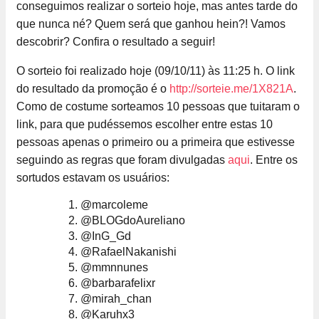
conseguimos realizar o sorteio hoje, mas antes tarde do
que nunca né? Quem será que ganhou hein?! Vamos
descobrir? Confira o resultado a seguir!
O sorteio foi realizado hoje (09/10/11) às 11:25 h. O link
do resultado da promoção é o
http://sorteie.me/1X821A
.
Como de costume sorteamos 10 pessoas que tuitaram o
link, para que pudéssemos escolher entre estas 10
pessoas apenas o primeiro ou a primeira que estivesse
seguindo as regras que foram divulgadas
aqui
. Entre os
sortudos estavam os usuários:
@marcoleme
@BLOGdoAureliano
@InG_Gd
@RafaelNakanishi
@mmnnunes
@barbarafelixr
@mirah_chan
@Karuhx3