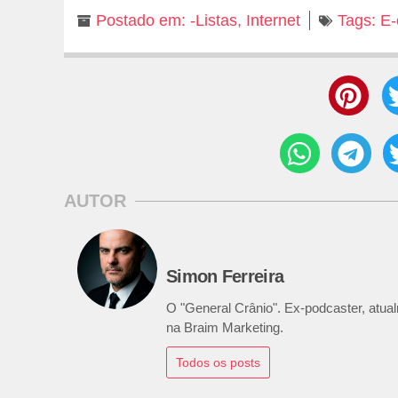
Postado em:
-Listas
,
Internet
Tags:
E
AUTOR
Simon Ferreira
O "General Crânio". Ex-podcaster, atualm
na Braim Marketing.
Todos os posts