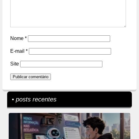
Nome
*
E-mail
*
Site
• posts recentes