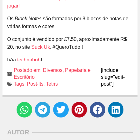
Os
Block Notes
são formados por 8 blocos de notas de
várias formas e cores.
O conjunto é vendido por £7.50, aproximadamente R$
20, no site
Suck Uk
. #QueroTudo !
[Via
technabob
]
Postado em:
Diversos
,
Papelaria e
[include
Escritório
slug="edit-
Tags:
Post-Its
,
Tetris
post"]
AUTOR