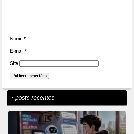
Nome
*
E-mail
*
Site
• posts recentes