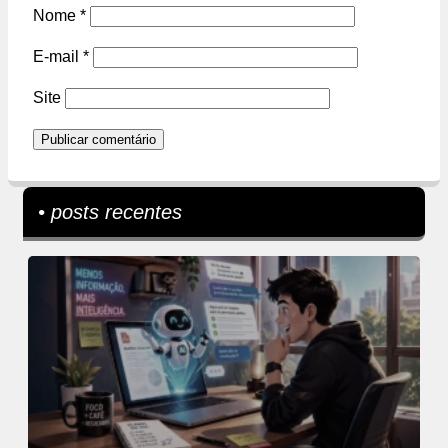
Nome
*
E-mail
*
Site
• posts recentes