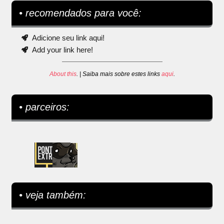
• recomendados para você:
Adicione seu link aqui!
Add your link here!
About this
. | Saiba mais sobre estes links
aqui
.
• parceiros:
• veja também: