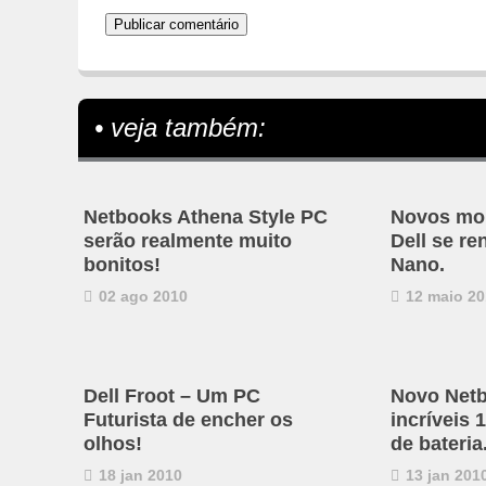
• veja também:
Netbooks Athena Style PC
Novos mou
serão realmente muito
Dell se r
bonitos!
Nano.
02 ago 2010
12 maio 20
Dell Froot – Um PC
Novo Netb
Futurista de encher os
incríveis 
olhos!
de bateria
18 jan 2010
13 jan 201