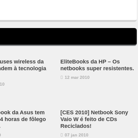
ses wireless da
EliteBooks da HP – Os
endem à tecnologia
netbooks super resistentes.
12 mar 2010
10
ook da Asus tem
[CES 2010] Netbook Sony
14 horas de fôlego
Vaio W é feito de CDs
.
Reciclados!
0
07 jan 2010