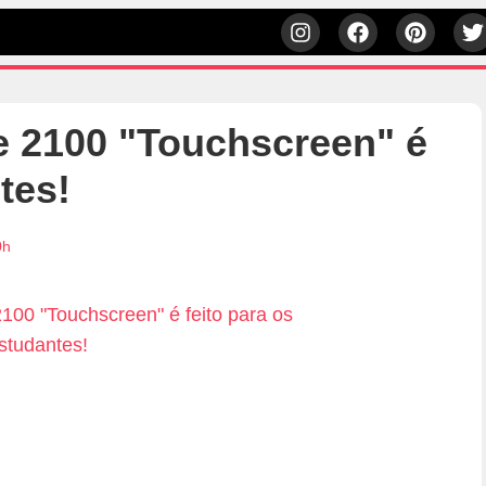
e 2100 "Touchscreen" é
tes!
0h