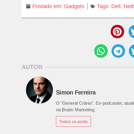
Postado em:
Gadgets
Tags:
Dell
,
Net
AUTOR
Simon Ferreira
O "General Crânio". Ex-podcaster, atualm
na Braim Marketing.
Todos os posts