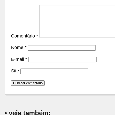
Comentário
*
Nome
*
E-mail
*
Site
• veja também: