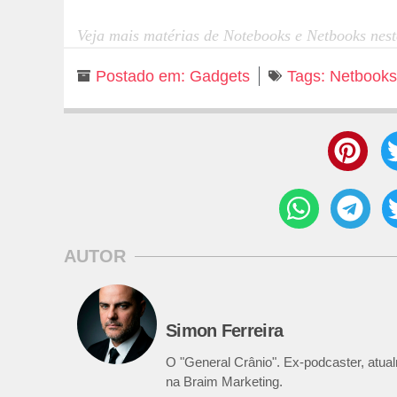
Veja mais matérias de Notebooks e Netbooks nes
Postado em:
Gadgets
Tags:
Netbooks
AUTOR
Simon Ferreira
O "General Crânio". Ex-podcaster, atualm
na Braim Marketing.