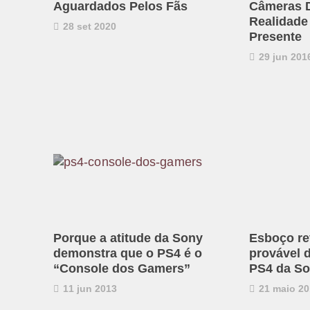
Aguardados Pelos Fãs
Câmeras D
Realidade
28 set 2020
Presente
29 jun 201
Porque a atitude da Sony
Esboço rev
demonstra que o PS4 é o
provável 
“Console dos Gamers”
PS4 da S
11 jun 2013
21 maio 20