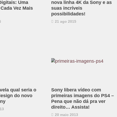
igitais: Uma
nova linha 4K da Sony e as
 Cada Vez Mais
suas incríveis
possibilidades!
6
21 ago 2015
ela qual seria o
Sony libera vídeo com
design do novo
primeiras imagens do PS4 –
ony
Pena que não dá pra ver
direito… Assista!
13
20 maio 2013