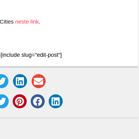
Cities
neste link
.
m
[include slug="edit-post"]