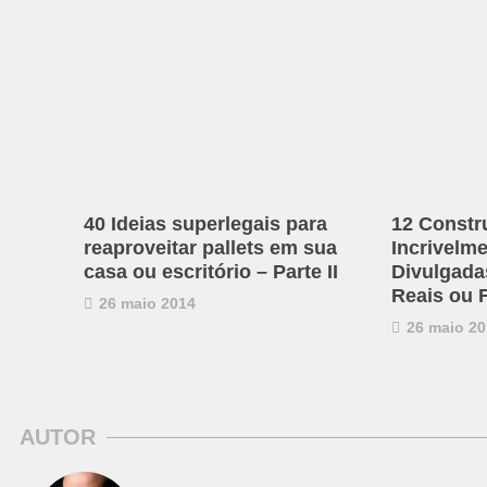
40 Ideias superlegais para
12 Constr
reaproveitar pallets em sua
Incrivelm
casa ou escritório – Parte II
Divulgadas
Reais ou 
26 maio 2014
26 maio 20
AUTOR