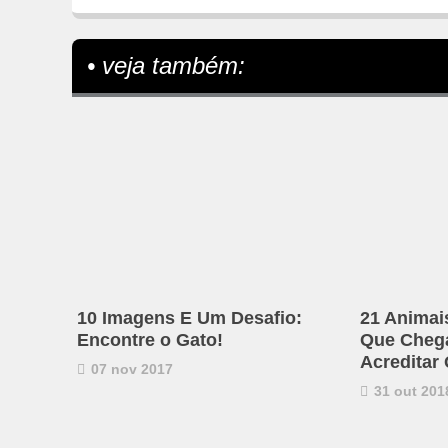
• veja também:
10 Imagens E Um Desafio:
21 Animai
Encontre o Gato!
Que Chega 
Acreditar
07 nov 2017
31 out 201