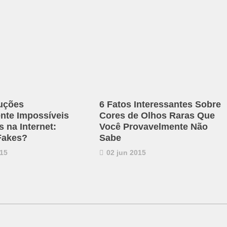
uções
6 Fatos Interessantes Sobre
ente Impossíveis
Cores de Olhos Raras Que
 na Internet:
Você Provavelmente Não
Fakes?
Sabe
15
02 jun 2015