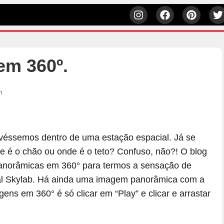
em 360º.
h
tivéssemos dentro de uma estação espacial. Já se
 é o chão ou onde é o teto? Confuso, não?! O blog
panorâmicas em 360° para termos a sensação de
ial Skylab. Há ainda uma imagem panorâmica com a
ns em 360° é só clicar em “Play” e clicar e arrastar