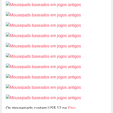
Os mousepads custam US$ 12 na
Etsy
.