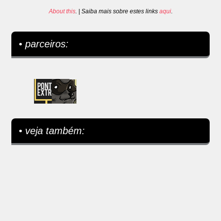
About this
. | Saiba mais sobre estes links
aqui
.
• parceiros:
• veja também: