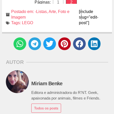
Páginas:
1
2
Postado em:
-Listas
,
Arte
,
Foto e
[include
Imagem
slug="edit-
Tags:
LEGO
post"]
AUTOR
Miriam Benke
Editora e administradora do R'NT. Geek,
apaixonada por animais, filmes e Friends.
Todos os posts