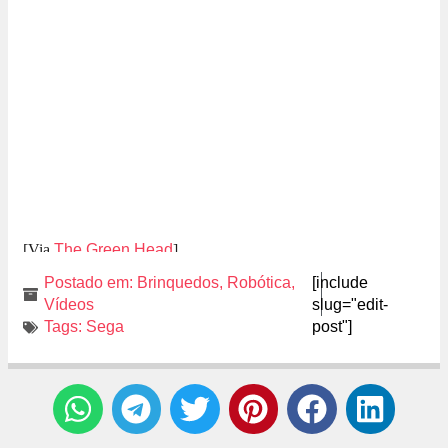
[Via
The Green Head
]
Postado em:
Brinquedos
,
Robótica
,
[include
Vídeos
slug="edit-
Tags:
Sega
post"]