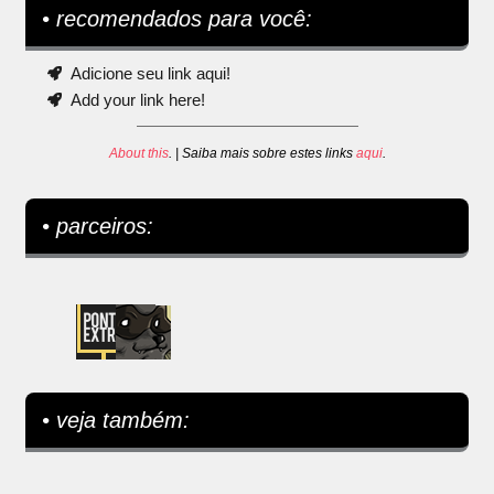
• recomendados para você:
Adicione seu link aqui!
Add your link here!
About this
. | Saiba mais sobre estes links
aqui
.
• parceiros:
• veja também: