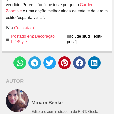
vendido. Porém não fique triste porque o
Garden
Zoombie
é uma opção melhor ainda de enfeite de jardim
estilo “espanta visita”.
[Via
Crackajack
]
Postado em:
Decoração
,
[include slug="edit-
LifeStyle
post"]
AUTOR
Miriam Benke
Editora e administradora do R'NT. Geek,