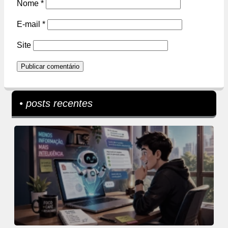
Nome
*
E-mail
*
Site
• posts recentes