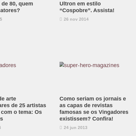
 de 80, quem
Ultron em estilo
 atores?
“Cospobre”. Assista!
5
26 nov 2014
de arte
Como seriam os jornais e
res de 25 artistas
as capas de revistas
s com o tema: Os
famosas se os Vingadores
es
existissem? Confira!
4
24 jun 2013