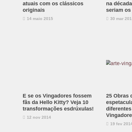
atuais com os clássicos
na década
originais
seriam os
14 maio 2015
30 mar 201
E se os Vingadores fossem
25 Obras 
fãs da Hello Kitty? Veja 10
espetacula
transformações esdrúxulas!
diferente
Vingador
12 nov 2014
19 fev 201