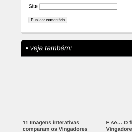
Site
• veja também:
11 Imagens interativas
E se… O f
comparam os Vingadores
Vingadore