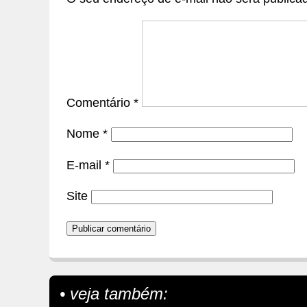
Comentário
*
Nome
*
E-mail
*
Site
• veja também: