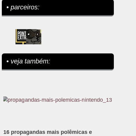
• parceiros:
• veja também:
16 propagandas mais polêmicas e