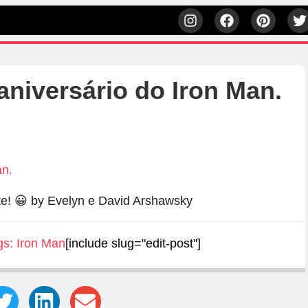
niversário do Iron Man.
e! 😀 by Evelyn e David Arshawsky
gs:
Iron Man
[include slug="edit-post"]