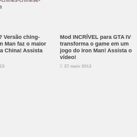
? Versão ching-
Mod INCRÍVEL para GTA IV
on Man faz o maior
transforma o game em um
a China! Assista
jogo do Iron Man! Assista o
vídeo!
13
27 maio 2013