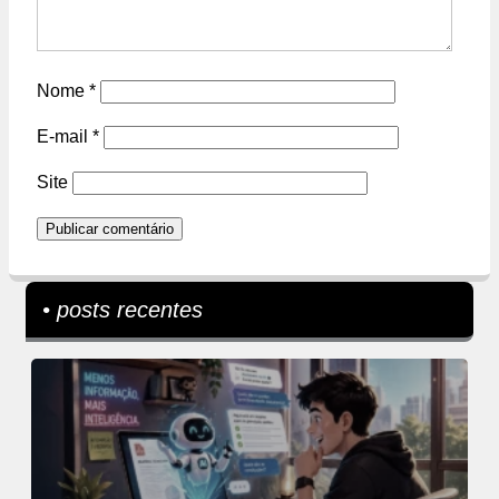
Nome
*
E-mail
*
Site
• posts recentes