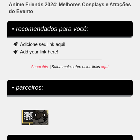
Anime Friends 2024: Melhores Cosplays e Atrações
do Evento
• recomendados para você:
Adicione seu link aqui!
Add your link here!
About this
. | Saiba mais sobre estes links
aqui
.
• parceiros: