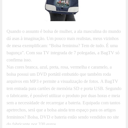
Quando o assunto é bolsa de mulher, a ala masculina do mundo
dá asas à imaginação. Um pouco mais realistas, meus vizinhos
de mesa exemplificam: “Bolsa feminina? Tem de tudo. É uma
bagunça”. Com sua TV integrada de 7 polegadas, a BagTV só
confirma isso.
Nas cores branca, azul, preta, rosa, vermelha e caramelo, a
bolsa possui um DVD portátil embutido que também roda
arquivos em MP3 e permite a visualização de fotos. A BagTV
tem entrada para cartões de memória SD e porta USB. Segundo
o fabricante, é possível utilizar o produto por duas horas e meia
sem a necessidade de recarregar a bateria. Equipada com tantos
apetrechos, será que a bolsa ainda tem espaço para os artigos
femininos? Bolsa, DVD e bateria estão sendo vendidos no site
do fabricante por 330 euros.