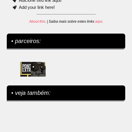
Adicione seu link aqui!
Add your link here!
About this
. | Saiba mais sobre estes links
aqui
.
• parceiros:
• veja também: