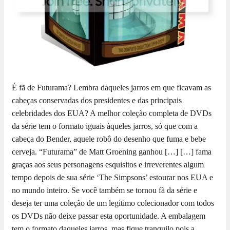
É fã de Futurama? Lembra daqueles jarros em que ficavam as
cabeças conservadas dos presidentes e das principais
celebridades dos EUA? A melhor coleção completa de DVDs
da série tem o formato iguais àqueles jarros, só que com a
cabeça do Bender, aquele robô do desenho que fuma e bebe
cerveja. “Futurama” de Matt Groening ganhou […]
[…] fama
graças aos seus personagens esquisitos e irreverentes algum
tempo depois de sua série ‘The Simpsons’ estourar nos EUA e
no mundo inteiro. Se você também se tornou fã da série e
deseja ter uma coleção de um legítimo colecionador com todos
os DVDs não deixe passar esta oportunidade. A embalagem
tem o formato daqueles jarros, mas fique tranquilo pois a