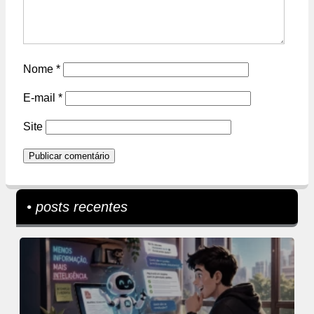
Nome
*
E-mail
*
Site
• posts recentes