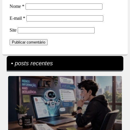
Nome
*
E-mail
*
Site
• posts recentes