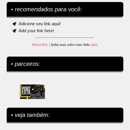
• recomendados para você:
Adicione seu link aqui!
Add your link here!
About this
. | Saiba mais sobre estes links
aqui
.
• parceiros:
• veja também: