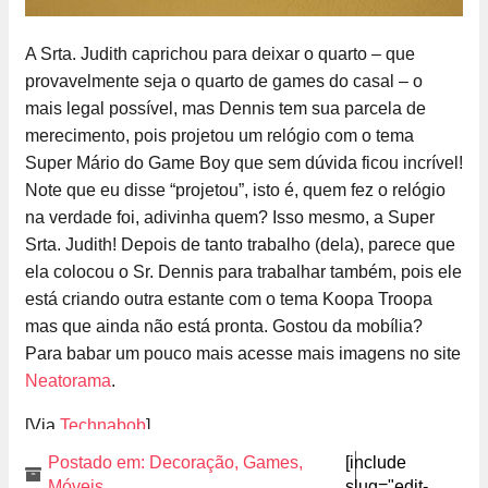
A Srta. Judith caprichou para deixar o quarto – que
provavelmente seja o quarto de games do casal – o
mais legal possível, mas Dennis tem sua parcela de
merecimento, pois projetou um relógio com o tema
Super Mário do Game Boy que sem dúvida ficou incrível!
Note que eu disse “projetou”, isto é, quem fez o relógio
na verdade foi, adivinha quem? Isso mesmo, a Super
Srta. Judith! Depois de tanto trabalho (dela), parece que
ela colocou o Sr. Dennis para trabalhar também, pois ele
está criando outra estante com o tema Koopa Troopa
mas que ainda não está pronta. Gostou da mobília?
Para babar um pouco mais acesse mais imagens no site
Neatorama
.
[Via
Technabob
]
Postado em:
Decoração
,
Games
,
[include
Móveis
slug="edit-