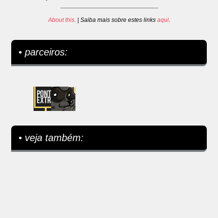
About this
. | Saiba mais sobre estes links
aqui
.
• parceiros:
• veja também: