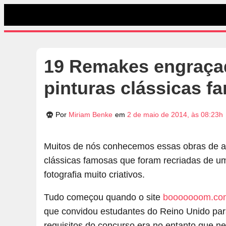
19 Remakes engraçad
pinturas clássicas f
Por
Miriam Benke
em
2 de maio de 2014, às 08:23h
Muitos de nós conhecemos essas obras de art
clássicas famosas que foram recriadas de u
fotografia muito criativos.
Tudo começou quando o site
booooooom.co
que convidou estudantes do Reino Unido para
requisitos do concurso era no entanto que ne