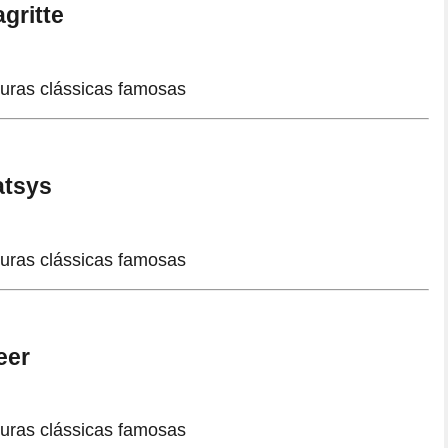
gritte
atsys
eer