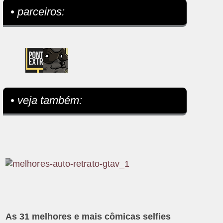
• parceiros:
• veja também:
As 31 melhores e mais cômicas selfies