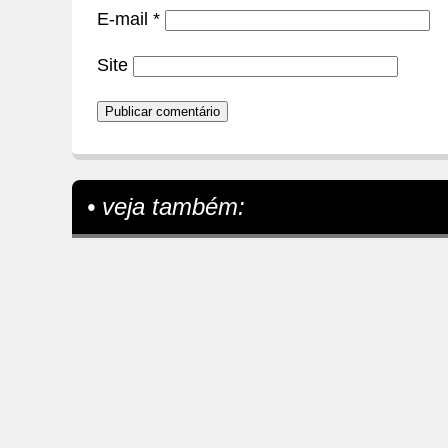
E-mail
*
Site
• veja também: