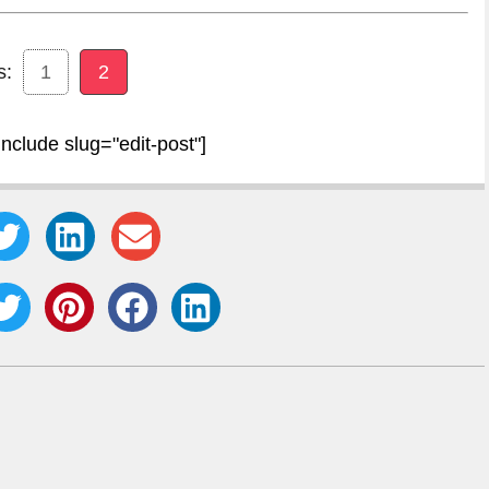
s:
1
2
include slug="edit-post"]