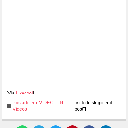
[Via
Likecool
]
Postado em:
VIDEOFUN
,
[include slug="edit-
Vídeos
post"]