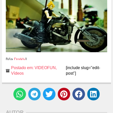
[Via
Dorkly
]
Postado em:
VIDEOFUN
,
[include slug="edit-
Vídeos
post"]
AUTOR