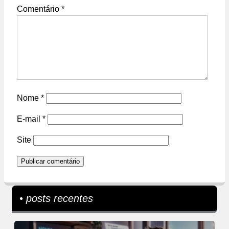
Comentário
*
Nome
*
E-mail
*
Site
• posts recentes