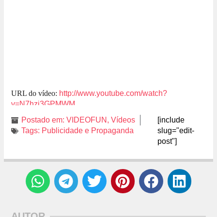
URL do vídeo:
http://www.youtube.com/watch?
v=N7hzi3GPMWM
Postado em:
VIDEOFUN
,
Vídeos
[include
Tags:
Publicidade e Propaganda
slug="edit-
post"]
AUTOR