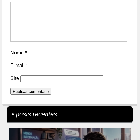
Nome
*
E-mail
*
Site
• posts recentes