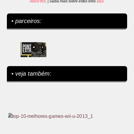
About this
. | Saiba mais sobre estes links
aqui
.
• parceiros:
• veja também: