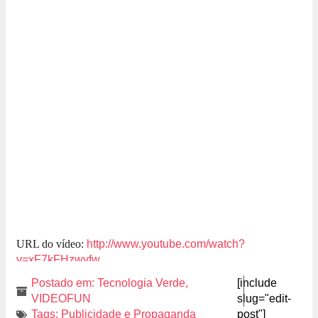
URL do vídeo:
http://www.youtube.com/watch?
v=xF7kFHzwvfw
Postado em:
Tecnologia Verde
,
[include
VIDEOFUN
slug="edit-
Tags:
Publicidade e Propaganda
post"]