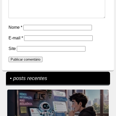
Nome
*
E-mail
*
Site
• posts recentes