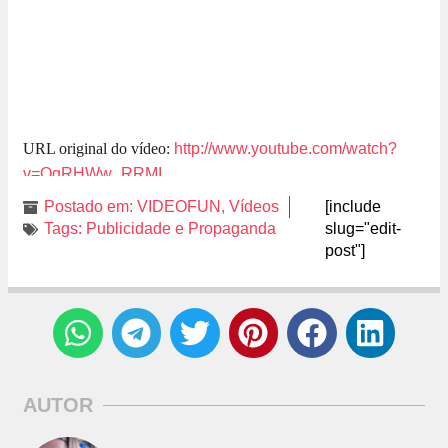
URL original do vídeo:
http://www.youtube.com/watch?
v=QgRHWw_RRMI
Postado em:
VIDEOFUN
,
Vídeos
[include
Tags:
Publicidade e Propaganda
slug="edit-
post"]
AUTOR