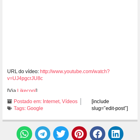
URL do vídeo:
http://www.youtube.com/watch?
v=UJ4pgcrJU8c
[Via
Likecool
]
Postado em:
Internet
,
Vídeos
[include
Tags:
Google
slug="edit-post"]