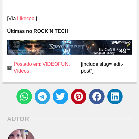
[Via
Likecool
]
Últimas no ROCK’N TECH
Postado em:
VIDEOFUN
,
[include slug="edit-
Vídeos
post"]
AUTOR