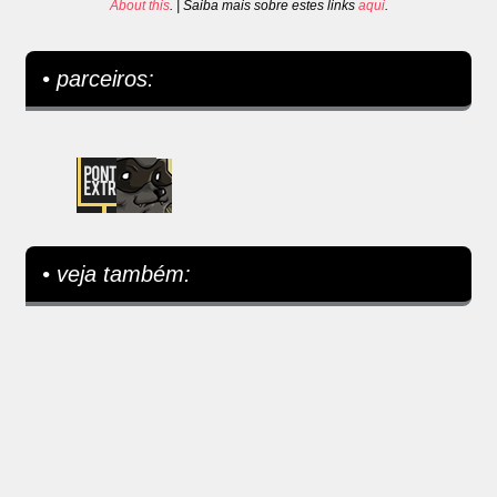
About this
. | Saiba mais sobre estes links
aqui
.
• parceiros:
• veja também: