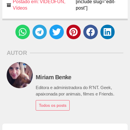
Postado em:
VIDEOFUN
,
[include slug="edit-
Vídeos
post"]
AUTOR
Miriam Benke
Editora e administradora do R'NT. Geek,
apaixonada por animais, filmes e Friends.
Todos os posts