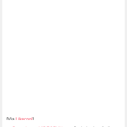
[Via
Likecool
]