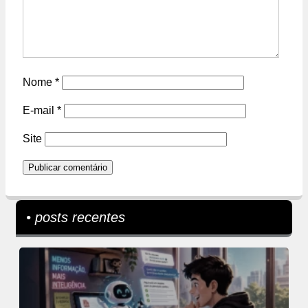
Nome
*
E-mail
*
Site
• posts recentes