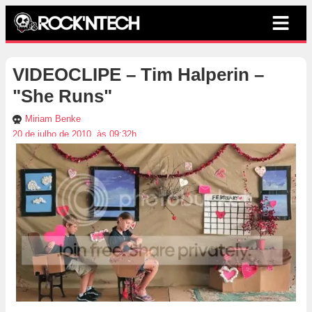
VIDEOCLIPE – Tim Halperin –
"She Runs"
Miriam Benke
20 de julho de 2010, às 09:32h