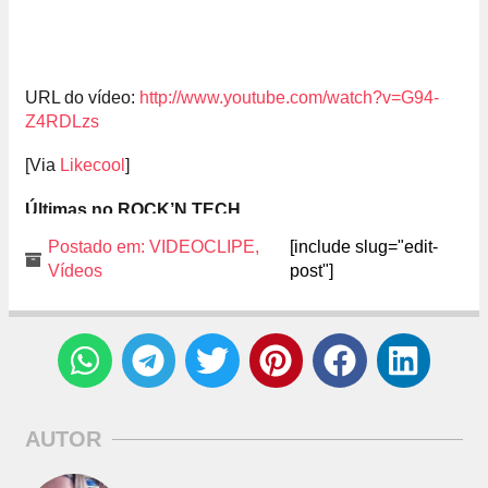
URL do vídeo:
http://www.youtube.com/watch?v=G94-
Z4RDLzs
[Via
Likecool
]
Últimas no ROCK’N TECH
Postado em:
VIDEOCLIPE
,
[include slug="edit-
Vídeos
post"]
AUTOR