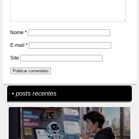
Nome
*
E-mail
*
Site
• posts recentes