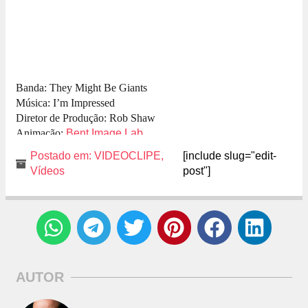
Banda: They Might Be Giants
Música: I’m Impressed
Diretor de Produção: Rob Shaw
Animação:
Bent Image Lab
Postado em:
VIDEOCLIPE
,
[include slug="edit-
Vídeos
post"]
AUTOR