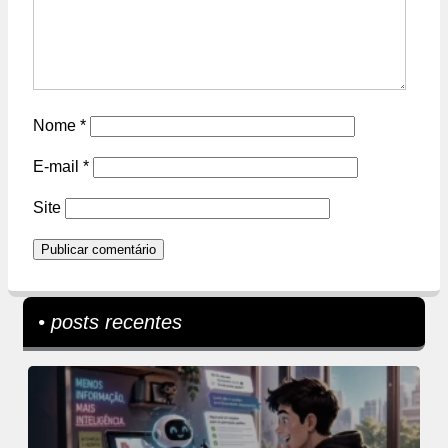
Nome
*
E-mail
*
Site
• posts recentes