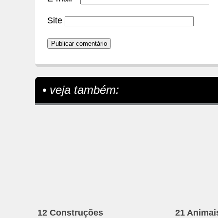
Site
• veja também:
12 Construções
21 Animai