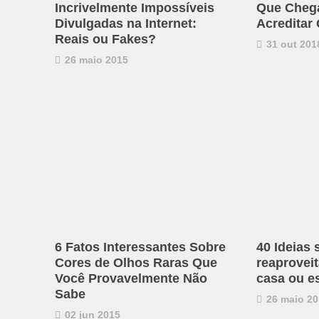
Incrivelmente Impossíveis
Que Chega 
Divulgadas na Internet:
Acreditar
Reais ou Fakes?
31 out 201
26 maio 2015
6 Fatos Interessantes Sobre
40 Ideias 
Cores de Olhos Raras Que
reaproveit
Você Provavelmente Não
casa ou es
Sabe
26 maio 20
02 jun 2015