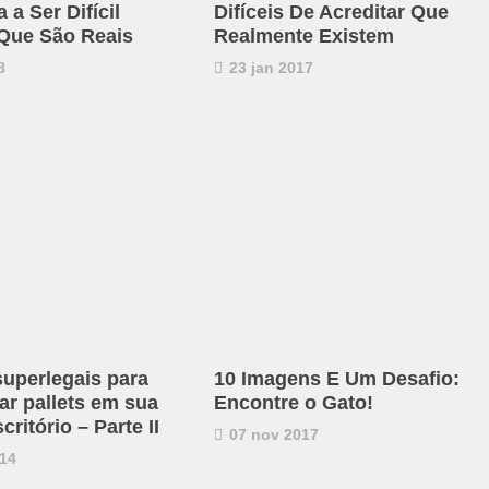
a Ser Difícil
Difíceis De Acreditar Que
 Que São Reais
Realmente Existem
8
23 jan 2017
superlegais para
10 Imagens E Um Desafio:
ar pallets em sua
Encontre o Gato!
critório – Parte II
07 nov 2017
14