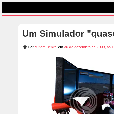
Um Simulador "quase
Por
Miriam Benke
em
30 de dezembro de 2009, às 1