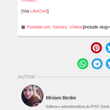
[Via
LikeCool
]
Postado em:
Games
,
Vídeos
[include slug=
AUTOR
Miriam Benke
Editora e administradora do R'NT. Geek,