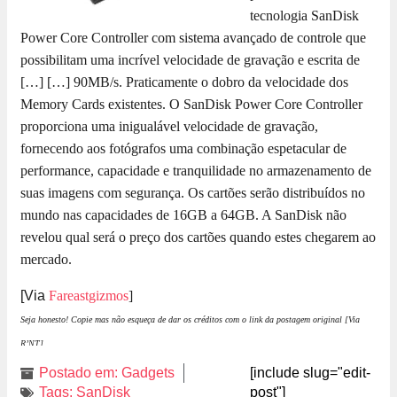
tecnologia SanDisk
Power Core Controller com sistema avançado de controle que
possibilitam uma incrível velocidade de gravação e escrita de
[…]
[…] 90MB/s. Praticamente o dobro da velocidade dos
Memory Cards existentes. O SanDisk Power Core Controller
proporciona uma inigualável velocidade de gravação,
fornecendo aos fotógrafos uma combinação espetacular de
performance, capacidade e tranquilidade no armazenamento de
suas imagens com segurança. Os cartões serão distribuídos no
mundo nas capacidades de 16GB a 64GB. A SanDisk não
revelou qual será o preço dos cartões quando estes chegarem ao
mercado.
[Via
Fareastgizmos
]
Seja honesto! Copie mas não esqueça de dar os créditos com o link da postagem original [Via
R’NT].
Postado em:
Gadgets
[include slug="edit-
Tags:
SanDisk
post"]