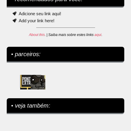
Adicione seu link aqui!
Add your link here!
About this
. | Saiba mais sobre estes links
aqui
.
• parceiros:
• veja também: