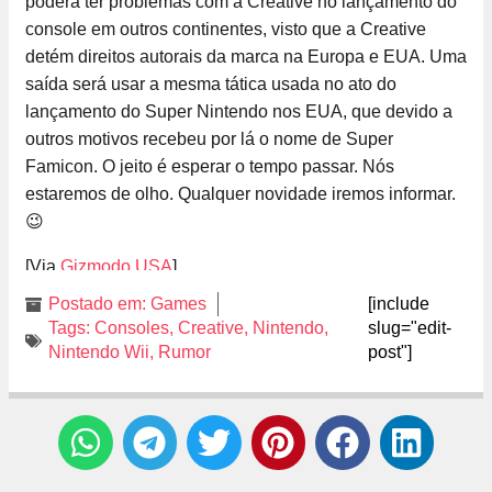
poderá ter problemas com a Creative no lançamento do
console em outros continentes, visto que a Creative
detém direitos autorais da marca na Europa e EUA. Uma
saída será usar a mesma tática usada no ato do
lançamento do Super Nintendo nos EUA, que devido a
outros motivos recebeu por lá o nome de Super
Famicon. O jeito é esperar o tempo passar. Nós
estaremos de olho. Qualquer novidade iremos informar.
😉
[Via
Gizmodo USA
]
Postado em:
Games
[include
Tags:
Consoles
,
Creative
,
Nintendo
,
slug="edit-
Nintendo Wii
,
Rumor
post"]