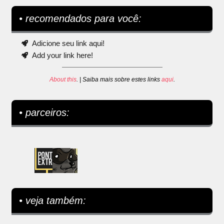
• recomendados para você:
Adicione seu link aqui!
Add your link here!
About this
. | Saiba mais sobre estes links
aqui
.
• parceiros:
• veja também: