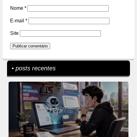
Nome
*
E-mail
*
Site
• posts recentes