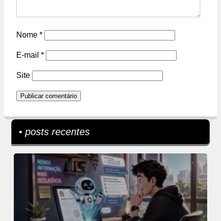
Nome
*
E-mail
*
Site
• posts recentes