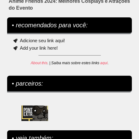
Anime Friends 2024: Melhores Cosplays e Atrações
do Evento
• recomendados para você:
Adicione seu link aqui!
Add your link here!
About this
. | Saiba mais sobre estes links
aqui
.
• parceiros:
• veja também: