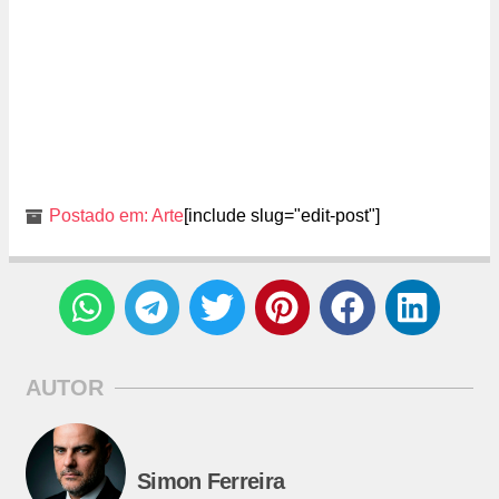
Postado em:
Arte
[include slug="edit-post"]
AUTOR
Simon Ferreira