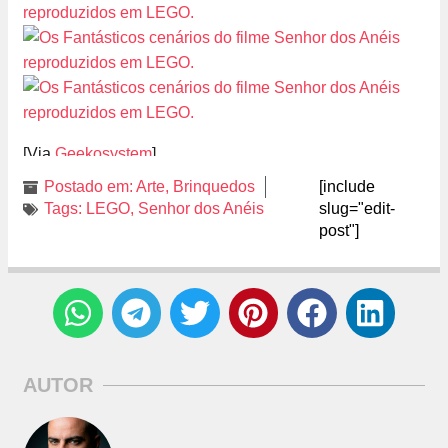
[Via
Geekosystem
]
Postado em:
Arte
,
Brinquedos
[include
Tags:
LEGO
,
Senhor dos Anéis
slug="edit-
post"]
AUTOR