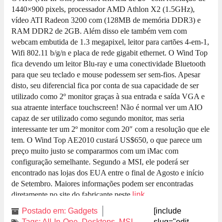
1440×900 pixels, processador AMD Athlon X2 (1.5GHz),
vídeo ATI Radeon 3200 com (128MB de memória DDR3) e
RAM DDR2 de 2GB. Além disso ele também vem com
webcam embutida de 1.3 megapixel, leitor para cartões 4-em-1,
Wifi 802.11 b/g/n e placa de rede gigabit ethernet. O Wind Top
fica devendo um leitor Blu-ray e uma conectividade Bluetooth
para que seu teclado e mouse podessem ser sem-fios. Apesar
disto, seu diferencial fica por conta de sua capacidade de ser
utilizado como 2º monitor graças à sua entrada e saída VGA e
sua atraente interface touchscreen! Não é normal ver um AIO
capaz de ser utilizado como segundo monitor, mas seria
interessante ter um 2º monitor com 20″ com a resolução que ele
tem. O Wind Top AE2010 custará US$650, o que parece um
preço muito justo se compararmos com um iMac com
configuração semelhante. Segundo a MSI, ele poderá ser
encontrado nas lojas dos EUA entre o final de Agosto e início
de Setembro. Maiores informações podem ser encontradas
diretamente no site do fabricante neste
link
.
Postado em:
Gadgets
[include
Tags:
All-In-One
,
Desktops
,
MSI
slug="edit-