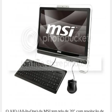
O AIO (All-In-One) da MSI tem tela de 20″ com resolução de