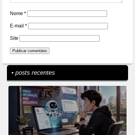
Nome
*
E-mail
*
Site
• posts recentes