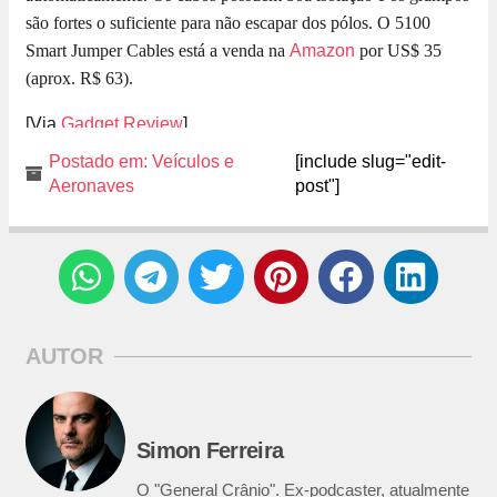
são fortes o suficiente para não escapar dos pólos. O 5100
Smart Jumper Cables está a venda na
Amazon
por US$ 35
(aprox. R$ 63).
[Via
Gadget Review
]
Postado em:
Veículos e
[include slug="edit-
Aeronaves
post"]
AUTOR
Simon Ferreira
O "General Crânio". Ex-podcaster, atualmente