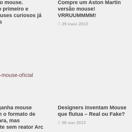
do mouse.
Compre um Aston Martin
 primeiro e
versão mouse!
uses curiosos já
VRRUUMMMM!
s
29 maio 2013
 ganha mouse
Designers inventam Mouse
m o formato de
que flutua – Real ou Fake?
ra, mas
06 mar 2013
te sem reator Arc