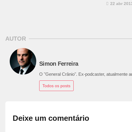
22 abr 201
AUTOR
Simon Ferreira
O "General Crânio". Ex-podcaster, atualmente ana
Todos os posts
Deixe um comentário