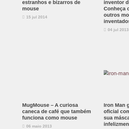
estranhos e bizarros de
inventor 
mouse
Conheça o
outros mo
15 jul 2014
inventado
04 jul 2013
MugMouse – A curiosa
Iron Man
caneca de café que também
oficial co
funciona como mouse
sua másca
infelizmen
06 maio 2013