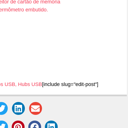
os USB
,
Hubs USB
[include slug="edit-post"]