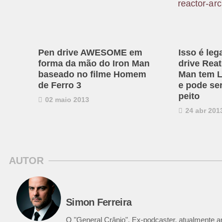
Pen drive AWESOME em
Isso é leg
forma da mão do Iron Man
drive Reat
baseado no filme Homem
Man tem L
de Ferro 3
e pode se
peito
02 maio 2013
24 abr 201
AUTOR
Simon Ferreira
O "General Crânio". Ex-podcaster, atualmente ana