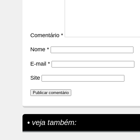
Comentário
*
Nome
*
E-mail
*
Site
• veja também: