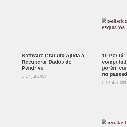
Software Gratuito Ajuda a
10 Perifér
Recuperar Dados de
computado
Pendrive
porém cur
no passa
17 jul 2019
17 dez 201