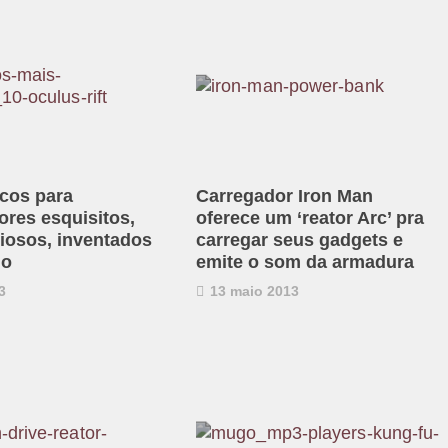
icos para
Carregador Iron Man
res esquisitos,
oferece um ‘reator Arc’ pra
iosos, inventados
carregar seus gadgets e
do
emite o som da armadura
3
13 maio 2013