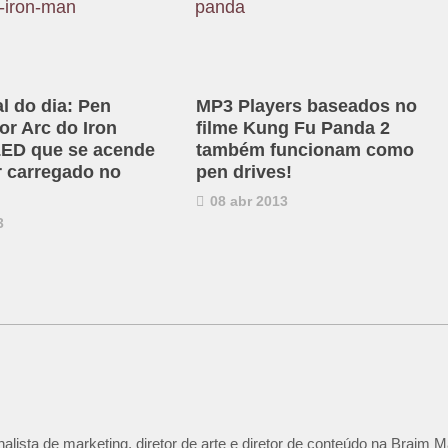
al do dia: Pen
MP3 Players baseados no
or Arc do Iron
filme Kung Fu Panda 2
ED que se acende
também funcionam como
r carregado no
pen drives!
08 abr 2013
3
lista de marketing, diretor de arte e diretor de conteúdo na Braim M