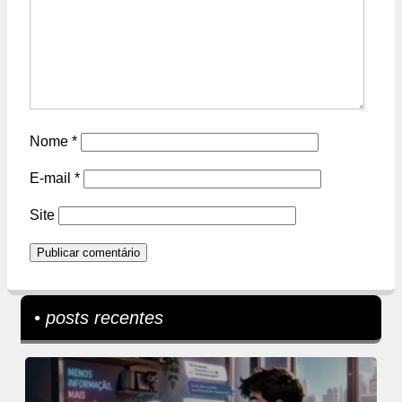
Nome
*
E-mail
*
Site
• posts recentes