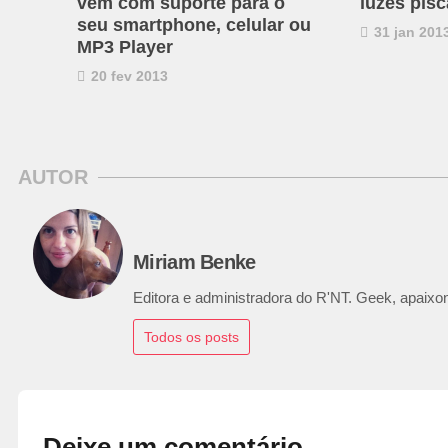
vem com suporte para o
luzes pis
seu smartphone, celular ou
31 jan 201
MP3 Player
20 fev 2013
AUTOR
Miriam Benke
Editora e administradora do R'NT. Geek, apaixon
Todos os posts
Deixe um comentário