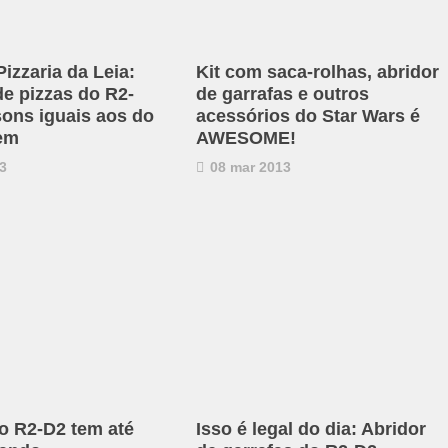
Pizzaria da Leia:
Kit com saca-rolhas, abridor
de pizzas do R2-
de garrafas e outros
sons iguais aos do
acessórios do Star Wars é
em
AWESOME!
3
08 mar 2013
o R2-D2 tem até
Isso é legal do dia: Abridor