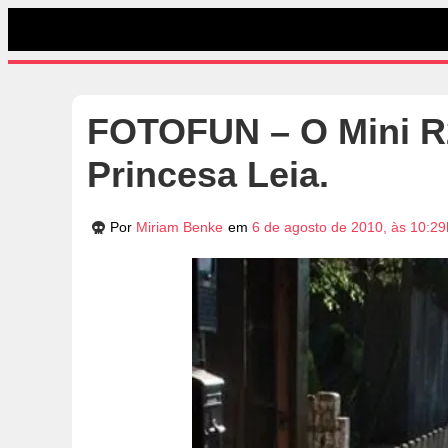
FOTOFUN – O Mini R
Princesa Leia.
Por
Miriam Benke
em
6 de agosto de 2010, às 10:29