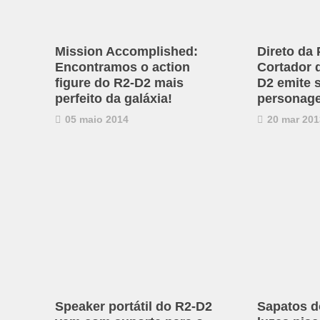
Mission Accomplished:
Direto da 
Encontramos o action
Cortador 
figure do R2-D2 mais
D2 emite 
perfeito da galáxia!
personag
05 maio 2014
20 mar 201
Speaker portátil do R2-D2
Sapatos d