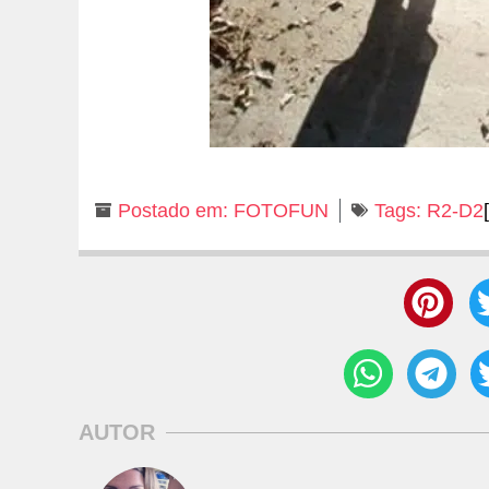
Postado em:
FOTOFUN
Tags:
R2-D2
AUTOR