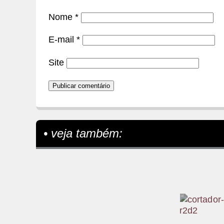
Nome
*
E-mail
*
Site
• veja também: