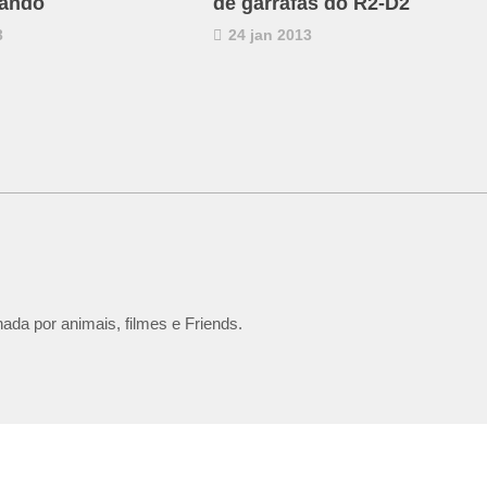
cando
de garrafas do R2-D2
3
24 jan 2013
ada por animais, filmes e Friends.